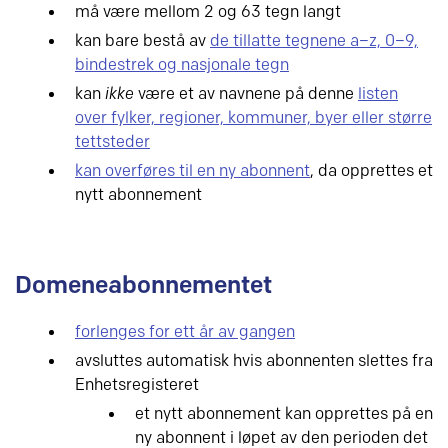
må være mellom 2 og 63 tegn langt
kan bare bestå av
de tillatte tegnene a–z, 0–9,
bindestrek og nasjonale tegn
kan
ikke
være et av navnene på denne
listen
over fylker, regioner, kommuner, byer eller større
tettsteder
kan overføres til en ny abonnent
, da opprettes et
nytt abonnement
Domeneabonnementet
forlenges for ett år av gangen
avsluttes automatisk hvis abonnenten slettes fra
Enhetsregisteret
et nytt abonnement kan opprettes på en
ny abonnent i løpet av den perioden det