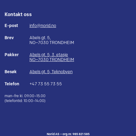
Kontakt oss
E-post
info@norid.no
Brev
Abels gt. 5,
NO–7030 TRONDHEIM
Pakker
Abels gt. 5, 3. etasje
NO–7030 TRONDHEIM
Besøk
Abels gt. 5, Teknobyen
Telefon
+47 73 55 73 55
man–fre kl. 09.00–15.00
(telefontid: 10:00–14:00)
Norid AS – org.nr. 985 821 585