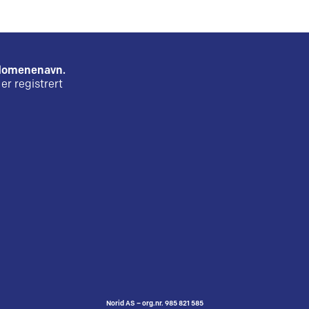
e domenenavn.
er registrert
Norid AS – org.nr. 985 821 585