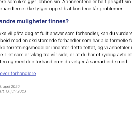
ere som ikke gjør jobben sin. Abonnentene er helt prisgitt sin
forhandlerne ikke følger opp slik at kundene får problemer.
 andre muligheter finnes?
kke vil påta deg et fullt ansvar som forhandler, kan du vurder
beid med en eksisterende forhandler som har alle formelle fo
ike forretningsmodeller innenfor dette feltet, og vi anbefaler 
e. Det som er viktig fra vår side, er at du har et ryddig avta
en og med den forhandleren du velger å samarbeide med.
 over forhandlere
2. april 2020
rt: 13. juni 2023