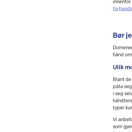
innenfor
forhand
Bør je
Domenena
hånd om 
Ulik mo
Blant de
påta seg
i seg se
håndtere
typer ku
Vi anbef
som gjel