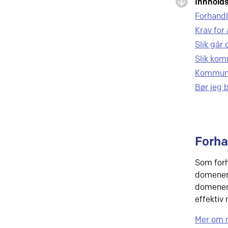
Innholds
Forhandle
Krav for 
Slik går 
Slik kom
Kommuni
Bør jeg b
Forha
Som forh
domenena
domenemo
effektiv
Mer om r