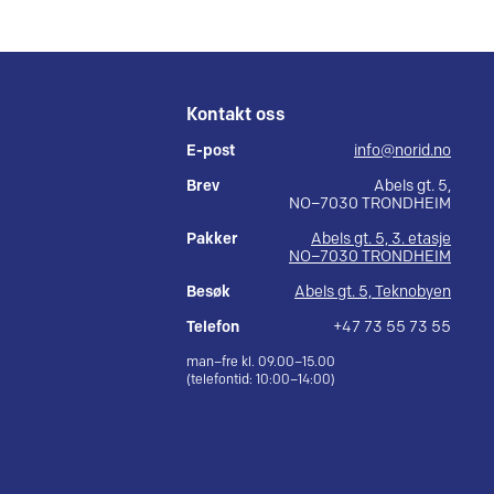
Kontakt oss
E-post
info@norid.no
Brev
Abels gt. 5,
NO–7030 TRONDHEIM
Pakker
Abels gt. 5, 3. etasje
NO–7030 TRONDHEIM
Besøk
Abels gt. 5, Teknobyen
Telefon
+47 73 55 73 55
man–fre kl. 09.00–15.00
(telefontid: 10:00–14:00)