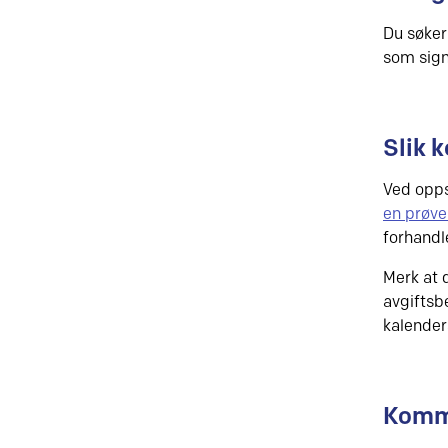
Du søker
som sign
Slik 
Ved opps
en prøve
forhandl
Merk at 
avgiftsb
kalender
Komm