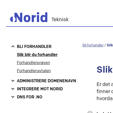
Teknisk
Bli forhandler
/
Sli
BLI FORHANDLER
Slik blir du forhandler
Forhandlerprøven
Slik
Forhandleravtalen
ADMINISTRERE DOMENENAVN
Er det 
INTEGRERE MOT NORID
finner
DNS FOR .NO
hvordan