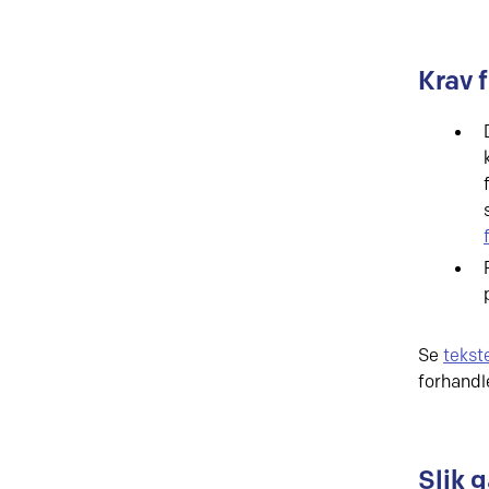
Krav f
Se
tekst
forhandl
Slik g