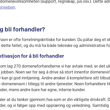
 domenevirksomheten (support, regnskap, jus osv.). Dette ad
lerweben
.
g bli forhandler?
vn er ofte forretningskritiske for kunden. Du påtar deg et st
dette feltet, og du må ha både tekniske og administrative fo
tivasjon for å bli forhandler
 om lag 270 domeneforhandlerne vi har avtale med, er det uli
 jobben. Noen ser for seg å drive så stort innenfor domenev
lv kan gi god inntjening. Andre ønsker å komplettere sitt tilb
 domenenavn i tillegg til andre tjenester. Noen forhandlere ti
nder, mens andre bare har egne, interne kunder.
aler at du tenker gjennom hva som er din viktigste drivkraft.
der, og vi følger opp med opplæring og veiledning. Samtidig