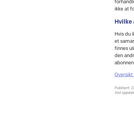
forhandl
ikke at 
Hvilke
Hvis du i
et samar
finnes ul
den andr
abonnent
Oversikt
Publisert: 2
Sist oppdate