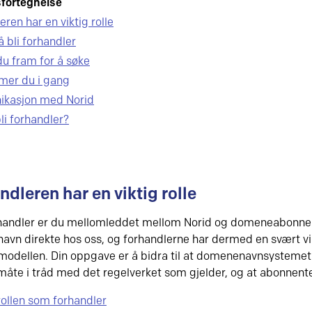
fortegnelse
ren har en viktig rolle
å bli forhandler
du fram for å søke
mer du i gang
kasjon med Norid
li forhandler?
ndleren har en viktig rolle
andler er du mellomleddet mellom Norid og domeneabonnent
vn direkte hos oss, og forhandlerne har dermed en svært vikt
dellen. Din oppgave er å bidra til at domenenavnsystemet 
 måte i tråd med det regelverket som gjelder, og at abonnente
ollen som forhandler