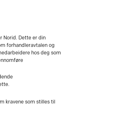
 Norid. Dette er din
om forhandleravtalen og
 medarbeidere hos deg som
jennomføre
ldende
tte.
m kravene som stilles til