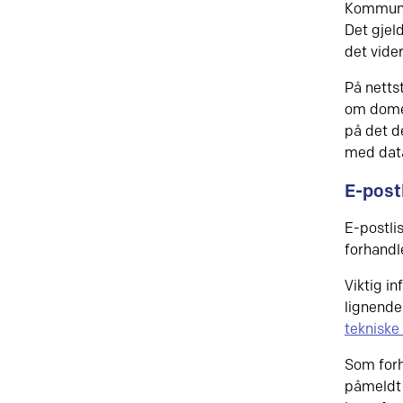
Kommunik
Det gjel
det vide
På netts
om domen
på det d
med data
E-post
E-postli
forhandl
Viktig i
lignende
teknisk
Som forh
påmeldt 