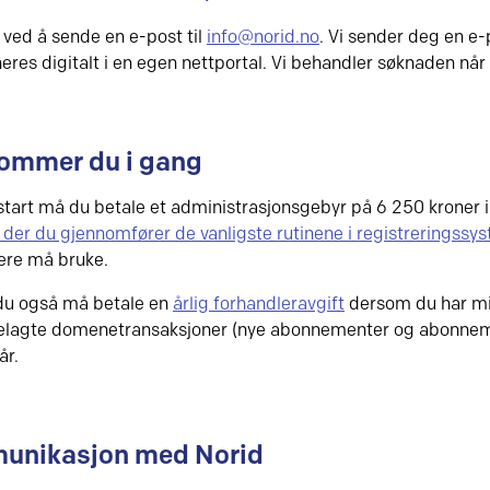
 ved å sende en e-post til
info@norid.no
. Vi sender deg en e-
eres digitalt i en egen nettportal. Vi behandler søknaden når 
kommer du i gang
tart må du betale et administrasjonsgebyr på 6 250 kroner 
 der du gjennomfører de vanligste rutinene i registreringssy
ere må bruke.
du også må betale en
årlig forhandleravgift
dersom du har mi
elagte domenetransaksjoner (nye abonnementer og abonnem
år.
unikasjon med Norid