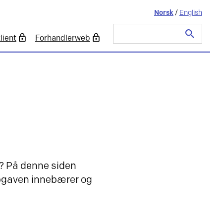
Norsk
/
English
lient
Forhandlerweb
Søk
etter:
id? På denne siden
ppgaven innebærer og