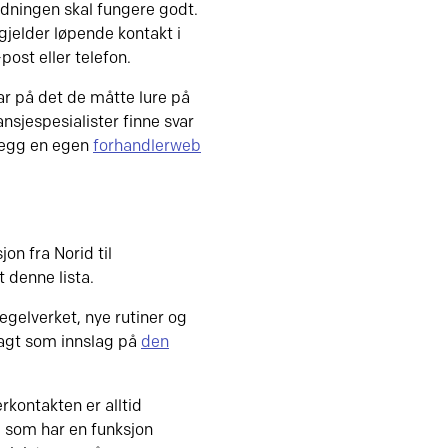
dningen skal fungere godt.
gjelder løpende kontakt i
ost eller telefon.
ar på det de måtte lure på
sjespesialister finne svar
llegg en egen
forhandlerweb
on fra Norid til
 denne lista.
egelverket, nye rutiner og
 lagt som innslag på
den
kontakten er alltid
e som har en funksjon