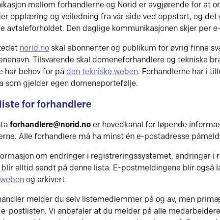
asjon mellom forhandlerne og Norid er avgjørende for at or
der opplæring og veiledning fra vår side ved oppstart, og det 
re avtaleforholdet. Den daglige kommunikasjonen skjer per e-p
tedet
norid.no
skal abonnenter og publikum for øvrig finne sv
enavn. Tilsvarende skal domeneforhandlere og tekniske bran
e har behov for på
den tekniske weben
. Forhandlerne har i ti
 som gjelder egen domeneportefølje.
liste for forhandlere
sta
forhandlere@norid.no
er hovedkanal for løpende informasj
erne. Alle forhandlere må ha minst én e-postadresse påmeldt
nformasjon om endringer i registreringssystemet, endringer i r
 blir alltid sendt på denne lista. E-postmeldingene blir også
e weben
og arkivert.
andler melder du selv listemedlemmer på og av, men primær
e-postlisten. Vi anbefaler at du melder på alle medarbeider