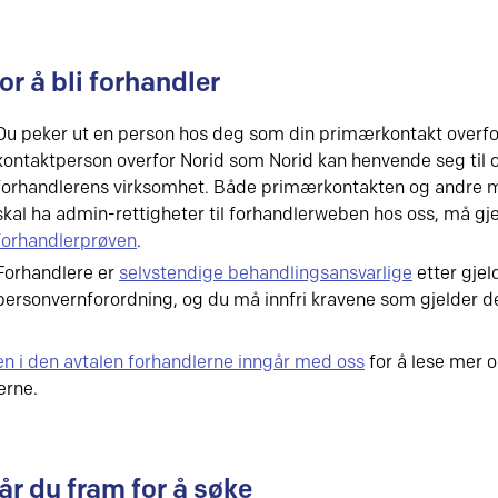
or å bli forhandler
Du peker ut en person hos deg som din primærkontakt overfor
kontaktperson overfor Norid som Norid kan henvende seg til 
forhandlerens virksomhet. Både primærkontakten og andre
skal ha admin-rettigheter til forhandlerweben hos oss, må g
forhandlerprøven
.
Forhandlere er
selvstendige behandlingsansvarlige
etter gje
personvernforordning, og du må innfri kravene som gjelder de
en i den avtalen forhandlerne inngår med oss
for å lese mer o
erne.
år du fram for å søke