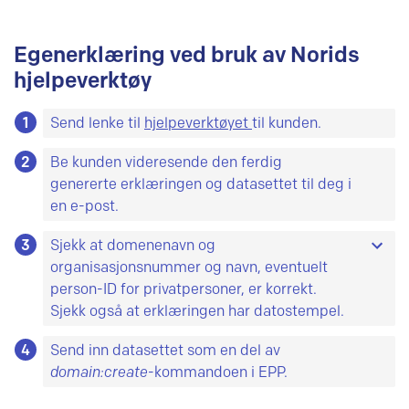
Egenerklæring ved bruk av Norids
hjelpeverktøy
1
Send lenke til
hjelpeverktøyet
til kunden.
2
Be kunden videresende den ferdig
genererte erklæringen og datasettet til deg i
en e-post.
3
Sjekk at domenenavn og
organisasjonsnummer og navn, eventuelt
person-ID for privatpersoner, er korrekt.
Sjekk også at erklæringen har datostempel.
4
Sjekk også at den som avgir erklæringen
Send inn datasettet som en del av
representerer abonnenten (ved søknad fra en
domain:create
-kommandoen i EPP.
privatperson signerer abonnenten selv).