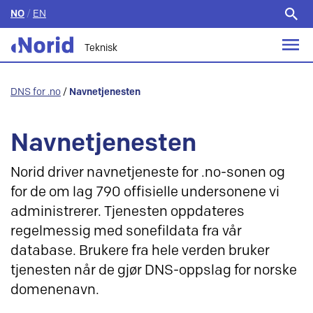
NO
/
EN
Søk
etter:
Teknisk
DNS for .no
/
Navnetjenesten
Navnetjenesten
Norid driver navnetjeneste for .no-sonen og
for de om lag 790 offisielle undersonene vi
administrerer. Tjenesten oppdateres
regelmessig med sonefildata fra vår
database. Brukere fra hele verden bruker
tjenesten når de gjør DNS-oppslag for norske
domenenavn.