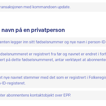
 er en fellesbetegnelse for entiteter i databasen. For hver ob
formasjon kan endres bortsett fra selve domenenavnet.
 transaksjonen med kommandoen
update
.
sninger du
må
registrere, andre opplysninger du
kan
registrer
s.
Oversikt over alle objekter og tilhørende attributter finnes
reringssystemet.
 navn på en privatperson
nten legger inn sitt fødselsnummer og nye navn i person-ID
ødselsnummeret er registrert fra før og navnet er endret i forh
rert på dette fødselsnummeret, antar verktøyet at abonnente
et nye navnet stemmer med det som er registrert i Folkeregi
-ID-registeret.
er abonnentens kontaktobjekt over EPP.