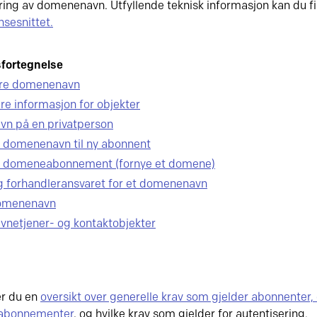
ing av domenenavn. Utfyllende teknisk informasjon kan du fi
sesnittet.
fortegnelse
ere domenenavn
e informasjon for objekter
vn på en privatperson
 domenenavn til ny abonnent
e domeneabonnement (fornye et domene)
eg forhandleransvaret for et domenenavn
domenenavn
avnetjener- og kontaktobjekter
er du en
oversikt over generelle krav som gjelder abonnente
abonnementer
, og hvilke krav som gjelder for autentisering.