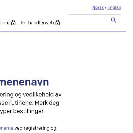
Norsk
/
English
lient
Forhandlerweb
Søk
etter:
domenenavn
ering og vedlikehold av
sse rutinene. Merk deg
yper bestillinger.
jenerne
ved registrering og