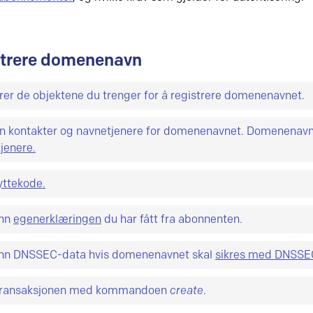
trere domenenavn
rer de objektene du trenger for å registrere domenenavnet.
 også mulig å gjenbruke objekter du har registrert tidligere.
nn kontakter og navnetjenere for domenenavnet. Domenenavn
nt objekt og et teknisk objekt (for organisasjoner) samt to n
jenere.
 er en fellesbetegnelse for entiteter i databasen. For hver ob
velse av hvilke tester systemet gjør på navnetjenerne.
lyttekode.
sninger du
må
registrere, andre opplysninger du
kan
registrer
s.
Oversikt over alle objekter og tilhørende attributter finnes
må ha minst 8 tegn og maksimalt 64 tegn. Tegnene må velge
inn
egenerklæringen
du har fått fra abonnenten.
reringssystemet.
de fire tegngrupper:
inn DNSSEC-data hvis domenenavnet skal
sikres med DNSSE
 transaksjonen med kommandoen
create
.
 % & * + , . \ / : ; < = > ? @ _