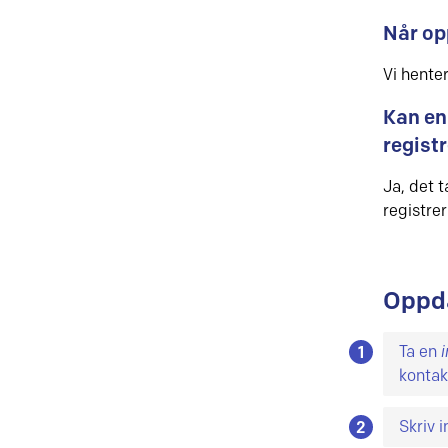
Når op
Vi henter
Kan en
registr
Ja, det t
registre
Oppda
Ta en
i
1
kontak
Med e
Skriv 
2