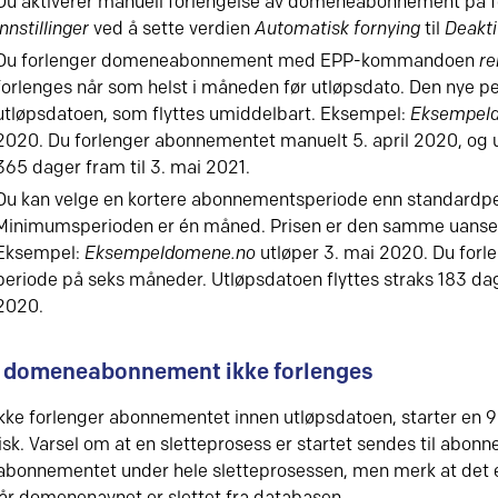
Du aktiverer manuell forlengelse av domeneabonnement på 
Innstillinger
ved å sette verdien
Automatisk fornying
til
Deakti
Du forlenger domeneabonnement med EPP-kommandoen
r
forlenges når som helst i måneden før utløpsdato. Den nye pe
utløpsdatoen, som flyttes umiddelbart. Eksempel:
Eksempel
2020. Du forlenger abonnementet manuelt 5. april 2020, og u
365 dager fram til 3. mai 2021.
Du kan velge en kortere abonnementsperiode enn standardpe
Minimumsperioden er én måned. Prisen er den samme uanset
Eksempel:
Eksempeldomene.no
utløper 3. mai 2020. Du forl
periode på seks måneder. Utløpsdatoen flyttes straks 183 da
2020.
t domeneabonnement ikke forlenges
ikke forlenger abonnementet innen utløpsdatoen, starter en 
sk. Varsel om at en sletteprosess er startet sendes til abonn
onnementet under hele sletteprosessen, men merk at det er