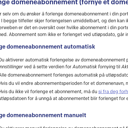
nge domeneabonnement (fornye et dom
r selv om du ønsker å forlenge domeneabonnement i din porte
I begge tilfeller skjer forlengelsen umiddelbart, og den kan i
erweben er det en oversikt over hvilke abonnement i din port
ed. Abonnement som ikke er forlenget ved utløpsdato, går in
nge domeneabonnement automatisk
Du aktiverer automatisk forlengelse av domeneabonnement 
Innstillinger
ved å sette verdien for
Automatisk fornying
til
Akt
Alle domeneabonnement forlenges automatisk på utløpsdato
Hvis du vil endre abonnementsperioden for et domenenavn, m
Hvis du ikke vil forlenge et abonnement, må du
si fra deg for
utløpsdatoen for å unngå at abonnementet blir forlenget for 
nge domeneabonnement manuelt