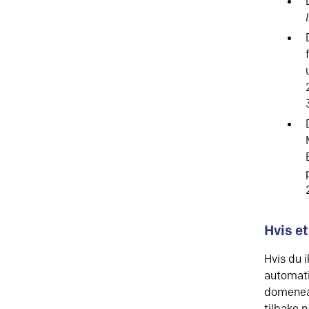
Hvis e
Hvis du 
automati
domeneab