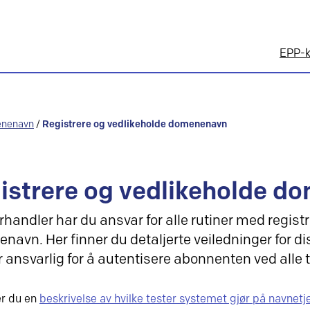
EPP-k
enenavn
/
Registrere og vedlikeholde domenenavn
istrere og vedlikeholde 
handler har du ansvar for alle rutiner med registr
avn. Her finner du detaljerte veiledninger for di
r ansvarlig for å autentisere abonnenten ved alle t
er du en
beskrivelse av hvilke tester systemet gjør på navnet