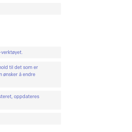
jekttype er det noen
e. Alle objekter kan
 i dokumentasjonen for
-verktøyet.
old til det som er
n ønsker å endre
steret, oppdateres