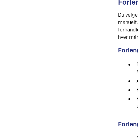
Forle
Du velge
manuelt. 
forhandl
hver mån
Forle
Forle