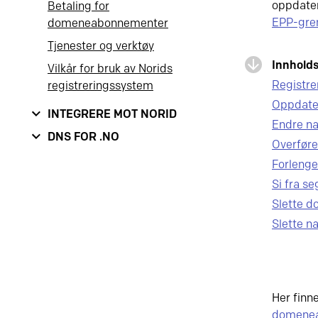
oppdater
Betaling for
EPP-gren
domeneabonnementer
Tjenester og verktøy
Innholds
Vilkår for bruk av Norids
Registr
registreringssystem
Oppdater
INTEGRERE MOT NORID
Endre na
DNS FOR .NO
Overføre
Forleng
Si fra s
Slette 
Slette n
Her finn
domene