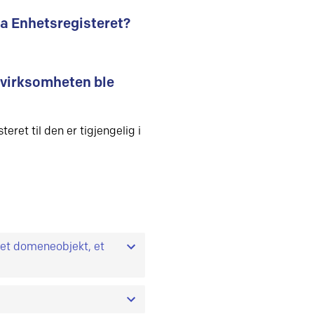
a Enhetsregisteret?
virksomheten ble
eret til den er tigjengelig i
et domeneobjekt, et
 objektet fra før.