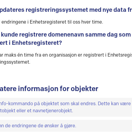
pdateres registreringssystemet med nye data fr
 endringene i Enhetsregisteret til oss hver time.
 kunde registrere domenenavn samme dag som 
ert i Enhetsregisteret?
ar maks én time fra en organisasjon er registrert i Enhetsregist
ringssystemet.
tere informasjon for objekter
nfo
-kommando på objektet som skal endres. Dette kan være 
tobjekt eller et navnetjenerobjekt.
n
info
-kommando får du se informasjonen som er registrert på
inn de endringene de ønsker å gjøre.