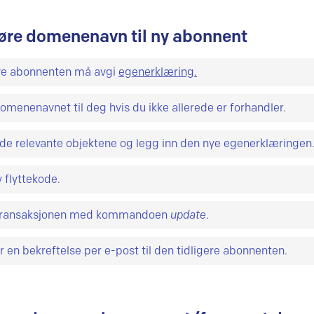
øre domenenavn til ny abonnent
ye abonnenten må avgi
egenerklæring.
omenenavnet til deg hvis du ikke allerede er forhandler.
de relevante objektene og legg inn den nye egenerklæringen
minimum endre abonnentobjektet og legge inn nye egenerk
y flyttekode.
 er en fellesbetegnelse for entiteter i databasen. For hver ob
må ha minst 8 tegn og maksimalt 64 tegn. Tegnene må velge
 transaksjonen med kommandoen
update
.
sninger du
må
registrere, andre opplysninger du
kan
registrer
de fire tegngrupper:
s.
Oversikt over alle objekter og tilhørende attributter finnes
erke til at domenenavnet får ny registreringsdato og ny utl
r en bekreftelse per e-post til den tidligere abonnenten.
reringssystemet.
ent.
 % & * + , . \ / : ; < = > ? @ _