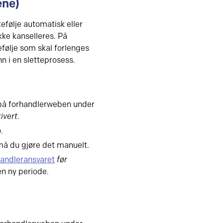
ene)
følje automatisk eller
kke kanselleres. På
efølje som skal forlenges
n i en sletteprosess.
på forhandlerweben under
ivert
.
.
å du gjøre det manuelt.
handleransvaret
før
en ny periode.