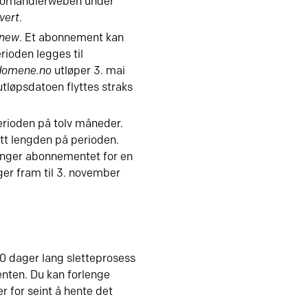
forhandlerweben under
vert
.
enew
. Et abonnement kan
rioden legges til
domene.no
utløper 3. mai
tløpsdatoen flyttes straks
rioden på tolv måneder.
t lengden på perioden.
enger abonnementet for en
ger fram til 3. november
90 dager lang sletteprosess
enten. Du kan forlenge
 for seint å hente det