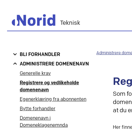
Teknisk
Administrere dom
BLI FORHANDLER
ADMINISTRERE DOMENENAVN
Generelle krav
Reg
Registrere og vedlikeholde
domenenavn
Som for
Egenerklæring fra abonnenten
domenen
Bytte forhandler
at du e
Domenenavn i
Domeneklagenemnda
Her finn