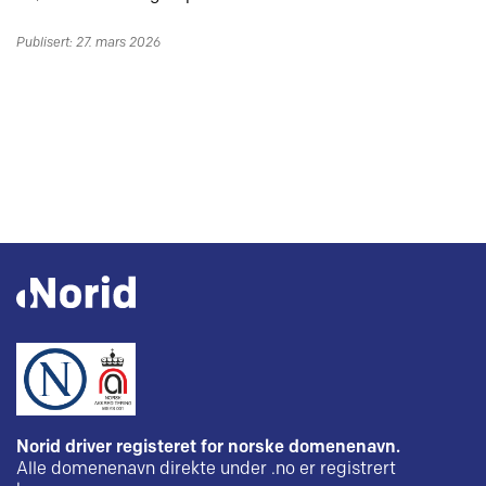
Publisert: 27. mars 2026
Norid driver registeret for norske domenenavn.
Alle domenenavn direkte under .no er registrert