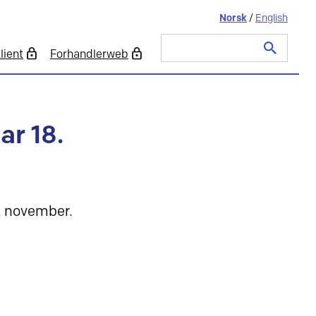
Norsk
/
English
lient
Forhandlerweb
Søk
etter:
ar 18.
. november.