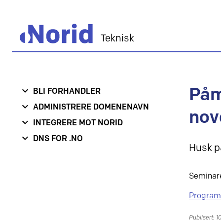
Teknisk
Påm
BLI FORHANDLER
ADMINISTRERE DOMENENAVN
nov
INTEGRERE MOT NORID
DNS FOR .NO
Husk p
Seminare
Program
Publisert: 