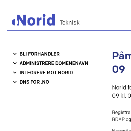
Teknisk
Påm
BLI FORHANDLER
ADMINISTRERE DOMENENAVN
09
INTEGRERE MOT NORID
DNS FOR .NO
Norid 
09 kl. 
Registre
RDAP og 