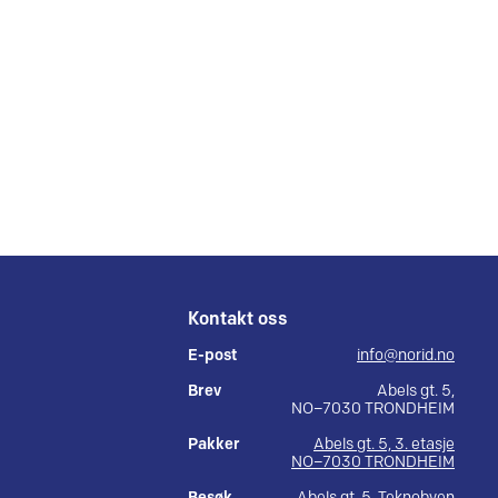
Kontakt oss
E-post
info@norid.no
Brev
Abels gt. 5,
NO–7030 TRONDHEIM
Pakker
Abels gt. 5, 3. etasje
NO–7030 TRONDHEIM
Besøk
Abels gt. 5, Teknobyen