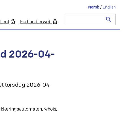
Norsk
/
English
lient
Forhandlerweb
Søk
etter:
ld 2026-04-
met torsdag 2026-04-
rklæringsautomaten, whois,