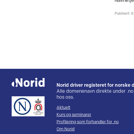
Navnetje
Publisert: 8
Norid driver registeret for norsk
Alle domenenavn direkte under .no 
hos oss.
Aktuelt
Kurs og seminarer
Profilering som forhandler for .no
Om Norid