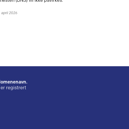
nesten (DNS) vil ikke påvirkes.
. april 2026
e domenenavn.
er registrert