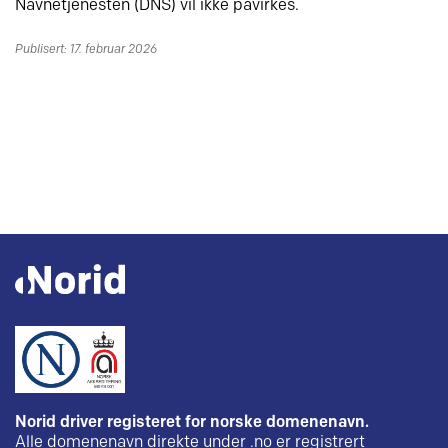
Navnetjenesten (DNS) vil ikke påvirkes.
Publisert: 17. februar 2026
Norid driver registeret for norske domenenavn.
Alle domenenavn direkte under .no er registrert