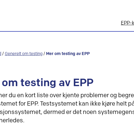
EPP-k
d
/
Generelt om testing
/
Mer om testing av EPP
 om testing av EPP
ner du en kort liste over kjente problemer og begr
stemet for EPP. Testsystemet kan ikke kjøre hel
sjonssystemet, dermed er det noen systemegen
nerledes.