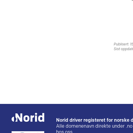
Publisert: 
Sist oppdat
Norid driver registeret for norsk
Alle domenenavn direkte under .no 
hos oss.