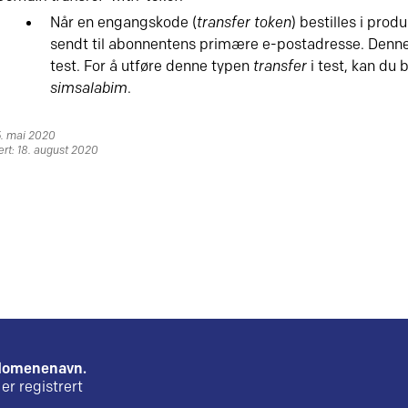
Når en engangskode (
transfer token
) bestilles i pro
sendt til abonnentens primære e-postadresse. Denne 
test. For å utføre denne typen
transfer
i test, kan du
simsalabim
.
15. mai 2020
ert: 18. august 2020
e domenenavn.
er registrert