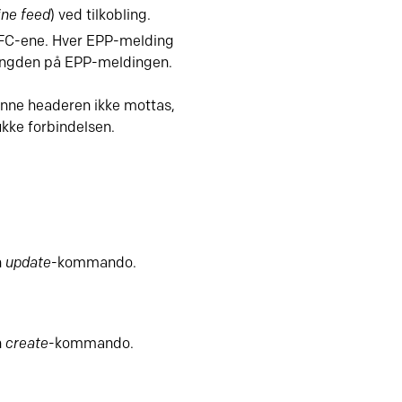
ine feed
)
ved tilkobling.
 RFC-ene. Hver EPP-melding
lengden på EPP-meldingen.
enne headeren ikke mottas,
kke forbindelsen.
n
update
-kommando.
n
create
-kommando.