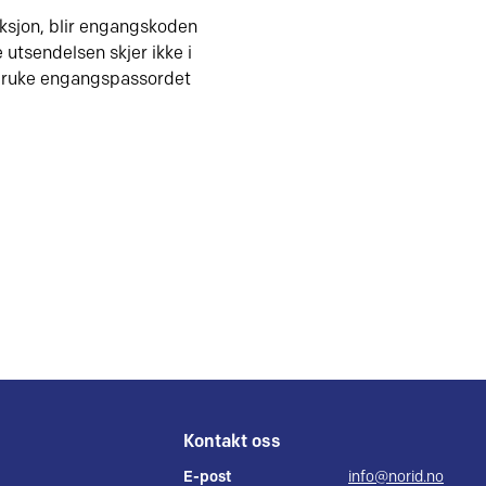
duksjon, blir engangskoden
utsendelsen skjer ikke i
 bruke engangspassordet
Kontakt oss
E-post
info@norid.no