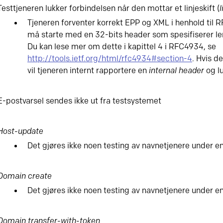
Testtjeneren lukker forbindelsen når den mottar et linjeskift (
l
Tjeneren forventer korrekt EPP og XML i henhold til
må starte med en 32-bits header som spesifiserer 
Du kan lese mer om dette i kapittel 4 i RFC4934, se
http://tools.ietf.org/html/rfc4934#section-4
. Hvis d
vil tjeneren internt rapportere en
internal header
og lu
E-postvarsel sendes ikke ut fra testsystemet
Host-update
Det gjøres ikke noen testing av navnetjenere under e
Domain create
Det gjøres ikke noen testing av navnetjenere under e
Domain transfer-with-token