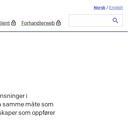
Norsk
/
English
lient
Forhandlerweb
Søk
etter:
ensninger i
t på samme måte som
skaper som oppfører