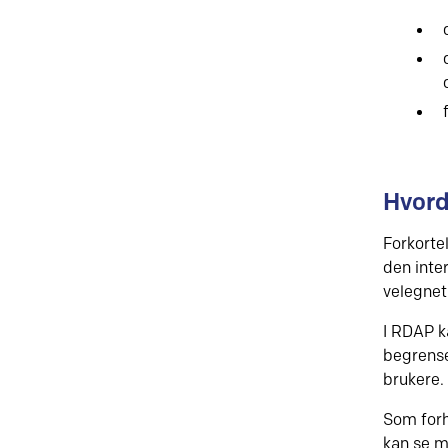
Hvord
Forkorte
den inte
velegnet
I RDAP k
begrense
brukere.
Som forh
kan se m