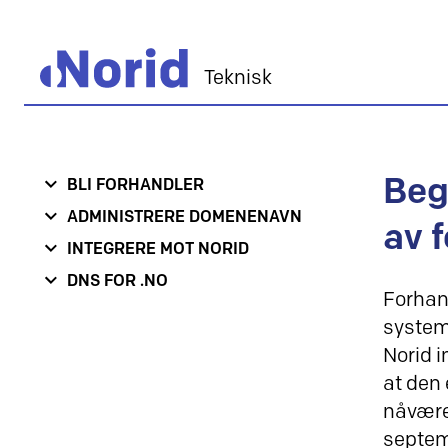
Teknisk
Beg
BLI FORHANDLER
ADMINISTRERE DOMENENAVN
av 
INTEGRERE MOT NORID
DNS FOR .NO
Forhand
systeme
Norid i
at den 
nåvære
septe