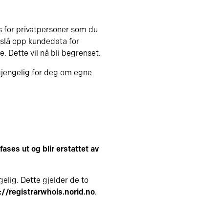
s for privatpersoner som du
 å slå opp kundedata for
 Dette vil nå bli begrenset.
gjengelig for deg om egne
ases ut og blir erstattet av
elig. Dette gjelder de to
://registrarwhois.norid.no
.