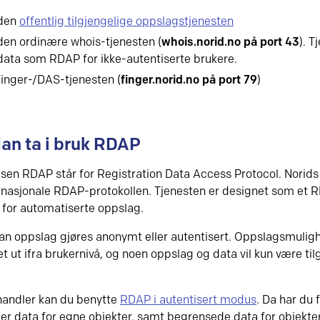
den
offentlig tilgjengelige oppslagstjenesten
den ordinære whois-tjenesten (
whois.norid.no på port 43
). T
data som RDAP for ikke-autentiserte brukere.
finger-/DAS-tjenesten (
finger.norid.no på port 79
)
an ta i bruk RDAP
lsen RDAP står for Registration Data Access Protocol. Norid
rnasjonale RDAP-protokollen. Tjenesten er designet som et R
 for automatiserte oppslag.
an oppslag gjøres anonymt eller autentisert. Oppslagsmuligh
t ut ifra brukernivå, og noen oppslag og data vil kun være til
andler kan du benytte
RDAP i autentisert modus
. Da har du 
er data for egne objekter, samt begrensede data for objekter