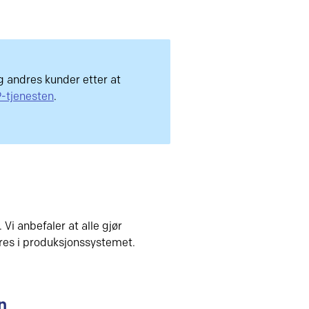
og andres kunder etter at
P-tjenesten
.
i anbefaler at alle gjør
eres i produksjonssystemet.
n