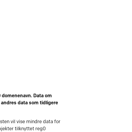
g0 domenenavn. Data om
 andres data som tidligere
ten vil vise mindre data for
ekter tilknyttet reg0