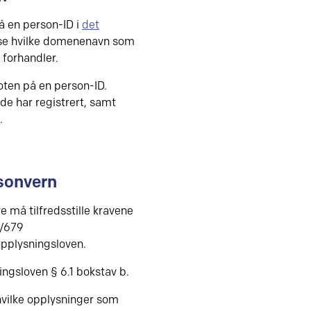
å en person-ID i
det
 vise hvilke domenenavn som
 forhandler.
voten på en person-ID.
 har registrert, samt
.
sonvern
 må tilfredsstille kravene
6/679
opplysningsloven.
ngsloven § 6.1 bokstav b.
 hvilke opplysninger som