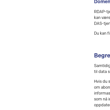
Domene
RDAP-tje
kan være
DAS-tjen
Du kan f
Begre
Samtidig
til data 
Hvis du 
om abonn
informasj
som nå i
oppdate