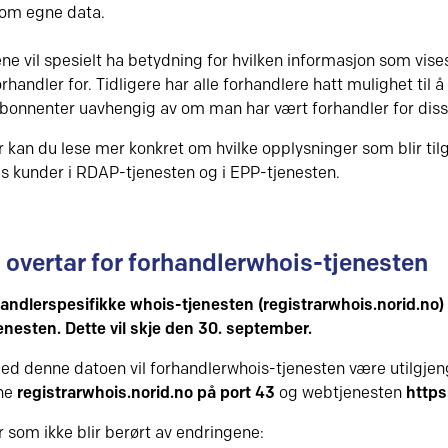
om egne data.
ne vil spesielt ha betydning for hvilken informasjon som vise
orhandler for. Tidligere har alle forhandlere hatt mulighet til
abonnenter uavhengig av om man har vært forhandler for disse.
 kan du lese mer konkret om hvilke opplysninger som blir til
s kunder i RDAP-tjenesten og i EPP-tjenesten.
overtar for forhandlerwhois-tjenesten
andlerspesifikke whois-tjenesten (registrarwhois.norid.no) f
nesten. Dette vil skje den 30. september.
ed denne datoen vil forhandlerwhois-tjenesten være utilgjeng
ene
registrarwhois.norid.no på port 43
og webtjenesten
https
r som ikke blir berørt av endringene: