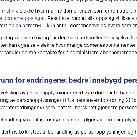
å mulig å sjekke hvor mange domenenavn som er registrert p
ige domeneoppslaget
. Resultatet ved et slik oppslag vil ikke
trert på en person-ID, kun antall domenenavn og hvem som er
oppslag kan være nyttig for deg som forhandler for å sjekke k
en kan også selv sjekke hvor mange domeneabonnementer de
forhandler de må kontakte for å administrere abonnementene
unn for endringene: bedre innebygd per
tveksling av personopplysninger med våre domeneforhandlere
føring av personopplysninger i EUs personvernforordning 201
vernforordningen») som inntatt i norsk rett gjennom person
ehandlingsgrunnlag for egne kunder følger av personopplysni
urdert risiko knyttet til behandling av personopplysninger, og