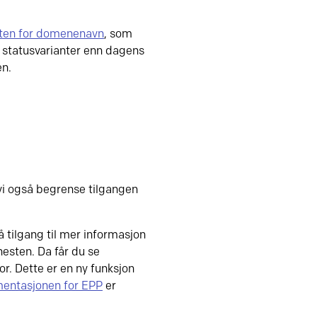
heten for domenenavn
, som
 statusvarianter enn dagens
en.
l vi også begrense tilgangen
 tilgang til mer informasjon
esten. Da får du se
or. Dette er en ny funksjon
entasjonen for EPP
er