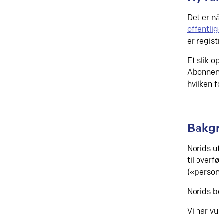
Det er n
offentl
er regis
Et slik 
Abonnent
hvilken 
Bakgr
Norids u
til over
(«person
Norids b
Vi har v