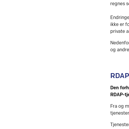
regnes s
Endringe
ikke er f
private 
Nedenfor
og andre
RDAP 
Den forh
RDAP-tje
Fra og m
tjenest
Tjeneste