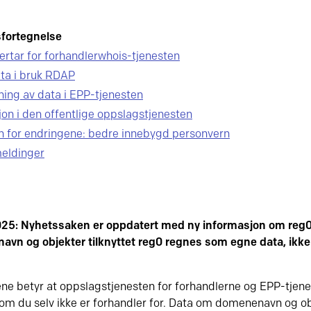
fortegnelse
rtar for forhandlerwhois-tjenesten
ta i bruk RDAP
ing av data i EPP-tjenesten
jon i den offentlige oppslagstjenesten
 for endringene: bedre innebygd personvern
eldinger
025: Nyhetssaken er oppdatert med ny informasjon om re
vn og objekter tilknyttet reg0 regnes som egne data, ikke
ne betyr at oppslagstjenesten for forhandlerne og EPP-tjenes
om du selv ikke er forhandler for. Data om domenenavn og obj