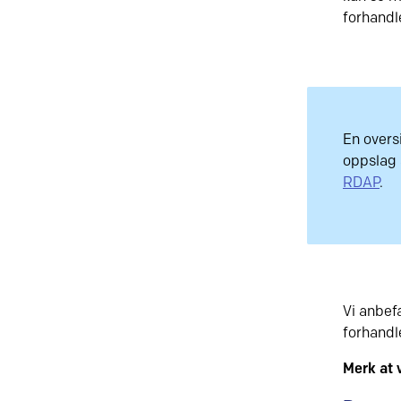
forhandl
En overs
oppslag 
RDAP
.
Vi anbef
forhandl
Merk at 