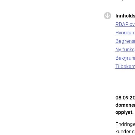
Innholds
RDAP ove
Hvordan 
Begrensn
Ny funks
Bakgrunn
Tilbakem
08.09.2
domenena
opplyst.
Endringe
kunder s