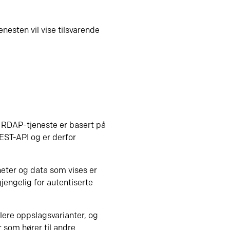
jenesten vil vise tilsvarende
s RDAP-tjeneste er basert på
EST-API og er derfor
eter og data som vises er
gjengelig for autentiserte
flere oppslagsvarianter, og
 som hører til andre