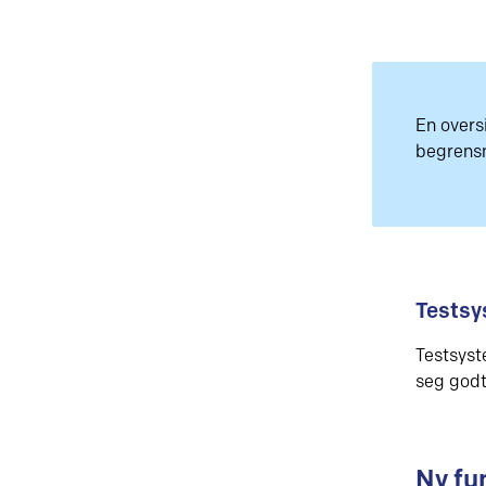
En oversi
begrensn
Testsy
Testsyst
seg godt
Ny fu