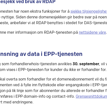
sjekk ved bruk av RDAP
nesten har noen ekstra funksjoner for å
sjekke tilgjengelig
 nyttige. Siden denne domenesjekken gir bedre svar på noen
este, anbefaler vi at RDAP benyttes i stedet for DAS-tjenest
inne mer informasjon om RDAP-tjenesten på
nettsidene våre
.
nsning av data i EPP-tjenesten
 som forhandlerwhois-tjenesten avvikles
30. september
, vi
som vises i EPP-tjenesten for kunder du ikke er forhandler for.
skal overta som forhandler for et domeneabonnement vil du få
enten ved å fylle inn flyttekode eller engangskode i EPP-tjen
on på lik linje som for abonnenter du allerede er forhandler f
nnføres i EPP domain-info og contact-info.
Grensesnittdokum
rt med endringene.