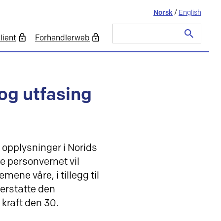
Norsk
/
English
lient
Forhandlerweb
Søk
etter:
og utfasing
e opplysninger i Norids
e personvernet vil
ne våre, i tillegg til
 erstatte den
kraft den 30.