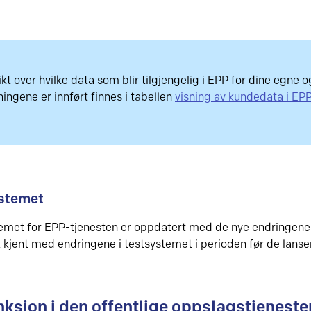
kt over hvilke data som blir tilgjengelig i EPP for dine egne 
ingene er innført finnes i tabellen
visning av kundedata i EP
stemet
emet for EPP-tjenesten er oppdatert med de nye endringene. V
 kjent med endringene i testsystemet i perioden før de lans
nksjon i den offentlige oppslagstjeneste