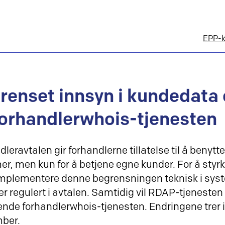
EPP-k
renset innsyn i kundedata 
forhandlerwhois-tjenesten
leravtalen gir forhandlerne tillatelse til å benytt
r, men kun for å betjene egne kunder. For å styrk
mplementere denne begrensningen teknisk i systeme
er regulert i avtalen. Samtidig vil RDAP-tjenesten
nde forhandlerwhois-tjenesten. Endringene trer i 
mber.