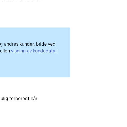
 og andres kunder, både ved
bellen
visning av kundedata i
ulig forberedt når