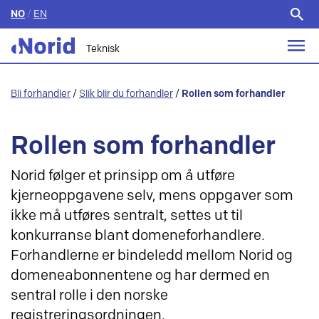
NO
/
EN
Søk
etter:
Teknisk
Bli forhandler
/
Slik blir du forhandler
/
Rollen som forhandler
Rollen som forhandler
Norid følger et prinsipp om å utføre
kjerneoppgavene selv, mens oppgaver som
ikke må utføres sentralt, settes ut til
konkurranse blant domeneforhandlere.
Forhandlerne er bindeledd mellom Norid og
domeneabonnentene og har dermed en
sentral rolle i den norske
registreringsordningen.